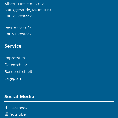
Albert- Einstein- Str. 2
aktuelle Informationen zu den Veranstaltungen:
Statikgebäude, Raum 019
Veranstaltungsverzeichnis
&
StudIP
18059 Rostock
Post-Anschrift:
18051 Rostock
Service
Impressum
Datenschutz
Barrierefreiheit
Lageplan
Social Media
Facebook
YouTube