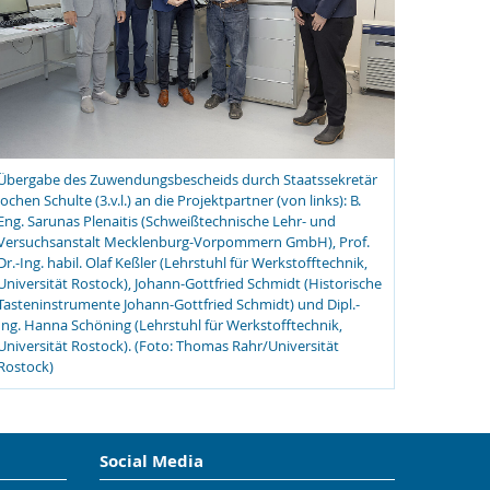
Übergabe des Zuwendungsbescheids durch Staatssekretär
Jochen Schulte (3.v.l.) an die Projektpartner (von links): B.
Eng. Sarunas Plenaitis (Schweißtechnische Lehr- und
Versuchsanstalt Mecklenburg-Vorpommern GmbH), Prof.
Dr.-Ing. habil. Olaf Keßler (Lehrstuhl für Werkstofftechnik,
Universität Rostock), Johann-Gottfried Schmidt (Historische
Tasteninstrumente Johann-Gottfried Schmidt) und Dipl.-
Ing. Hanna Schöning (Lehrstuhl für Werkstofftechnik,
Universität Rostock). (Foto: Thomas Rahr/Universität
Rostock)
Social Media